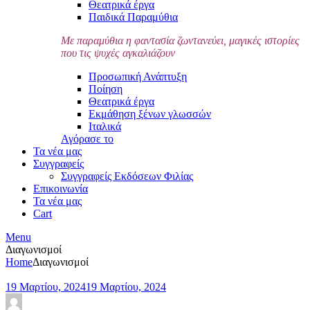
Θεατρικά έργα
Παιδικά Παραμύθια
Με παραμύθια η φαντασία ζωντανεύει, μαγικές ιστορίες
που τις ψυχές αγκαλιάζουν
Προσωπική Ανάπτυξη
Ποίηση
Θεατρικά έργα
Εκμάθηση ξένων γλωσσών
Ιταλικά
Αγόρασε το
Τα νέα μας
Συγγραφείς
Συγγραφείς Εκδόσεων Φιλίας
Επικοινωνία
Τα νέα μας
Cart
Menu
Διαγωνισμοί
Home
Διαγωνισμοί
19 Μαρτίου, 2024
19 Μαρτίου, 2024