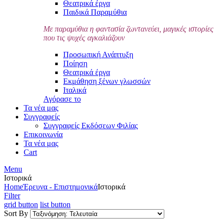
Θεατρικά έργα
Παιδικά Παραμύθια
Με παραμύθια η φαντασία ζωντανεύει, μαγικές ιστορίες
που τις ψυχές αγκαλιάζουν
Προσωπική Ανάπτυξη
Ποίηση
Θεατρικά έργα
Εκμάθηση ξένων γλωσσών
Ιταλικά
Αγόρασε το
Τα νέα μας
Συγγραφείς
Συγγραφείς Εκδόσεων Φιλίας
Επικοινωνία
Τα νέα μας
Cart
Menu
Ιστορικά
Home
Έρευνα - Επιστημονικά
Ιστορικά
Filter
grid button
list button
Sort By