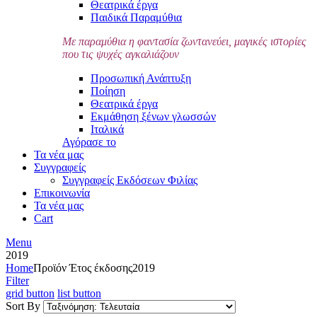
Θεατρικά έργα
Παιδικά Παραμύθια
Με παραμύθια η φαντασία ζωντανεύει, μαγικές ιστορίες
που τις ψυχές αγκαλιάζουν
Προσωπική Ανάπτυξη
Ποίηση
Θεατρικά έργα
Εκμάθηση ξένων γλωσσών
Ιταλικά
Αγόρασε το
Τα νέα μας
Συγγραφείς
Συγγραφείς Εκδόσεων Φιλίας
Επικοινωνία
Τα νέα μας
Cart
Menu
2019
Home
Προϊόν Έτος έκδοσης
2019
Filter
grid button
list button
Sort By