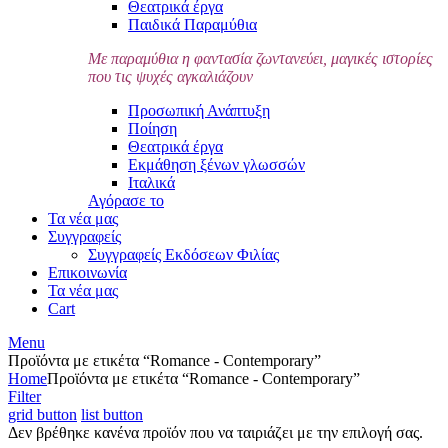
Θεατρικά έργα
Παιδικά Παραμύθια
Με παραμύθια η φαντασία ζωντανεύει, μαγικές ιστορίες
που τις ψυχές αγκαλιάζουν
Προσωπική Ανάπτυξη
Ποίηση
Θεατρικά έργα
Εκμάθηση ξένων γλωσσών
Ιταλικά
Αγόρασε το
Τα νέα μας
Συγγραφείς
Συγγραφείς Εκδόσεων Φιλίας
Επικοινωνία
Τα νέα μας
Cart
Menu
Προϊόντα με ετικέτα “Romance - Contemporary”
Home
Προϊόντα με ετικέτα “Romance - Contemporary”
Filter
grid button
list button
Δεν βρέθηκε κανένα προϊόν που να ταιριάζει με την επιλογή σας.