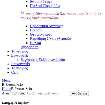
Θεατρικά έργα
Παιδικά Παραμύθια
Με παραμύθια η φαντασία ζωντανεύει, μαγικές ιστορίες
που τις ψυχές αγκαλιάζουν
Προσωπική Ανάπτυξη
Ποίηση
Θεατρικά έργα
Εκμάθηση ξένων γλωσσών
Ιταλικά
Αγόρασε το
Τα νέα μας
Συγγραφείς
Συγγραφείς Εκδόσεων Φιλίας
Επικοινωνία
Τα νέα μας
Cart
Menu
Βιβλιοπωλείο
Home
Βιβλιοπωλείο
Αναζήτηση για:
Αναζήτηση
Κατηγορίες Βιβλίων