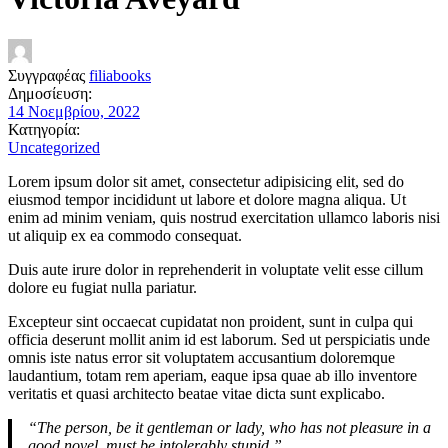
Συγγραφέας
filiabooks
Δημοσίευση:
14 Νοεμβρίου, 2022
Κατηγορία:
Uncategorized
Lorem ipsum dolor sit amet, consectetur adipisicing elit, sed do
eiusmod tempor incididunt ut labore et dolore magna aliqua. Ut
enim ad minim veniam, quis nostrud exercitation ullamco laboris nisi
ut aliquip ex ea commodo consequat.
Duis aute irure dolor in reprehenderit in voluptate velit esse cillum
dolore eu fugiat nulla pariatur.
Excepteur sint occaecat cupidatat non proident, sunt in culpa qui
officia deserunt mollit anim id est laborum. Sed ut perspiciatis unde
omnis iste natus error sit voluptatem accusantium doloremque
laudantium, totam rem aperiam, eaque ipsa quae ab illo inventore
veritatis et quasi architecto beatae vitae dicta sunt explicabo.
“The person, be it gentleman or lady, who has not pleasure in a
good novel, must be intolerably stupid.”