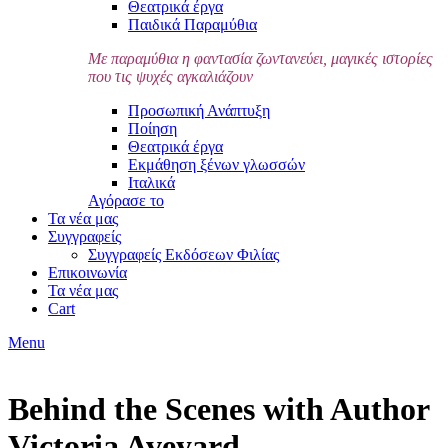
Θεατρικά έργα
Παιδικά Παραμύθια
Με παραμύθια η φαντασία ζωντανεύει, μαγικές ιστορίες
που τις ψυχές αγκαλιάζουν
Προσωπική Ανάπτυξη
Ποίηση
Θεατρικά έργα
Εκμάθηση ξένων γλωσσών
Ιταλικά
Αγόρασε το
Τα νέα μας
Συγγραφείς
Συγγραφείς Εκδόσεων Φιλίας
Επικοινωνία
Τα νέα μας
Cart
Menu
Behind the Scenes with Author
Victoria Aveyard