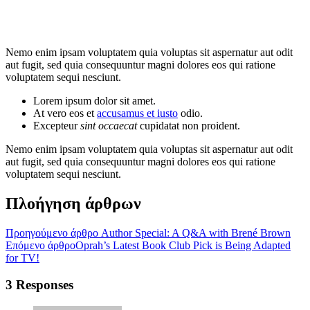
Nemo enim ipsam voluptatem quia voluptas sit aspernatur aut odit
aut fugit, sed quia consequuntur magni dolores eos qui ratione
voluptatem sequi nesciunt.
Lorem ipsum dolor sit amet.
At vero eos et
accusamus et iusto
odio.
Excepteur
sint occaecat
cupidatat non proident.
Nemo enim ipsam voluptatem quia voluptas sit aspernatur aut odit
aut fugit, sed quia consequuntur magni dolores eos qui ratione
voluptatem sequi nesciunt.
Πλοήγηση άρθρων
Προηγούμενο άρθρο
Author Special: A Q&A with Brené Brown
Επόμενο άρθρο
Oprah’s Latest Book Club Pick is Being Adapted
for TV!
3 Responses