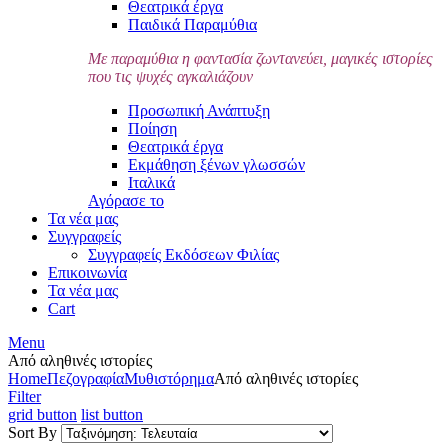
Θεατρικά έργα
Παιδικά Παραμύθια
Με παραμύθια η φαντασία ζωντανεύει, μαγικές ιστορίες
που τις ψυχές αγκαλιάζουν
Προσωπική Ανάπτυξη
Ποίηση
Θεατρικά έργα
Εκμάθηση ξένων γλωσσών
Ιταλικά
Αγόρασε το
Τα νέα μας
Συγγραφείς
Συγγραφείς Εκδόσεων Φιλίας
Επικοινωνία
Τα νέα μας
Cart
Menu
Από αληθινές ιστορίες
Home
Πεζογραφία
Μυθιστόρημα
Από αληθινές ιστορίες
Filter
grid button
list button
Sort By