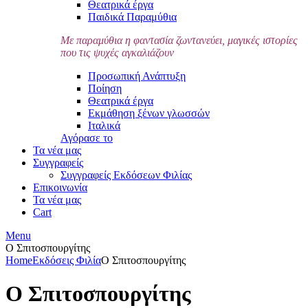
Θεατρικά έργα
Παιδικά Παραμύθια
Με παραμύθια η φαντασία ζωντανεύει, μαγικές ιστορίες
που τις ψυχές αγκαλιάζουν
Προσωπική Ανάπτυξη
Ποίηση
Θεατρικά έργα
Εκμάθηση ξένων γλωσσών
Ιταλικά
Αγόρασε το
Τα νέα μας
Συγγραφείς
Συγγραφείς Εκδόσεων Φιλίας
Επικοινωνία
Τα νέα μας
Cart
Menu
Ο Σπιτοσπουργίτης
Home
Εκδόσεις Φιλία
Ο Σπιτοσπουργίτης
Ο Σπιτοσπουργίτης