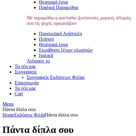
Θεατρικά έργα
Παιδικά Παραμύθια
Με παραμύθια η φαντασία ζωντανεύει, μαγικές ιστορίες
που τις ψυχές αγκαλιάζουν
Προσωπική Ανάπτυξη
Ποίηση
Θεατρικά έργα
Εκμάθηση ξένων γλωσσών
Ιταλικά
Αγόρασε το
Τα νέα μας
Συγγραφείς
Συγγραφείς Εκδόσεων Φιλίας
Επικοινωνία
Τα νέα μας
Cart
Menu
Πάντα δίπλα σου
Home
Εκδόσεις Φιλία
Πάντα δίπλα σου
Πάντα δίπλα σου