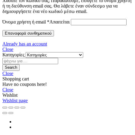
Χάσατε τον κωδικό σας; Παρακαλούμε, εισάγετε το όνομα χρήστη
ή τη διεύθυνση email σας. Θα λάβετε έναν σύνδεσμο για να
δημιουργήσετε ένα νέο κωδικό μέσω email.
Όνομα χρήστη ή email
*
Απαιτείται
Επαναφορά συνθηματικού
Already has an account
Close
Κατηγορίες
Search
Close
Shopping cart
Have no coupons here!
Close
Wishlist
Wishlist page