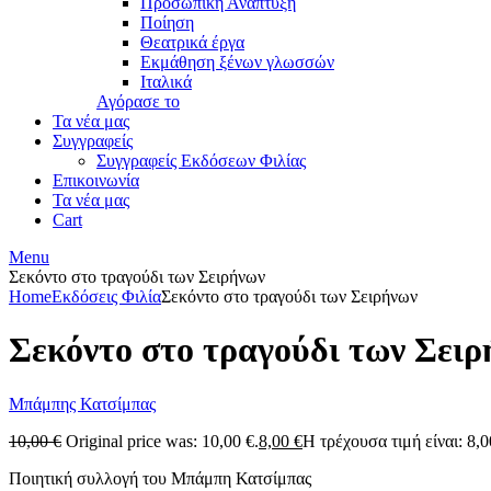
Προσωπική Ανάπτυξη
Ποίηση
Θεατρικά έργα
Εκμάθηση ξένων γλωσσών
Ιταλικά
Αγόρασε το
Τα νέα μας
Συγγραφείς
Συγγραφείς Εκδόσεων Φιλίας
Επικοινωνία
Τα νέα μας
Cart
Menu
Σεκόντο στο τραγούδι των Σειρήνων
Home
Εκδόσεις Φιλία
Σεκόντο στο τραγούδι των Σειρήνων
Σεκόντο στο τραγούδι των Σει
Μπάμπης Κατσίμπας
10,00
€
Original price was: 10,00 €.
8,00
€
Η τρέχουσα τιμή είναι: 8,0
Ποιητική συλλογή του Μπάμπη Κατσίμπας