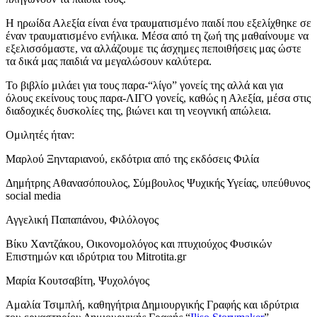
Η ηρωίδα Αλεξία είναι ένα τραυματισμένο παιδί που εξελίχθηκε σε
έναν τραυματισμένο ενήλικα. Μέσα από τη ζωή της μαθαίνουμε να
εξελισσόμαστε, να αλλάζουμε τις άσχημες πεποιθήσεις μας ώστε
τα δικά μας παιδιά να μεγαλώσουν καλύτερα.
Το βιβλίο μιλάει για τους παρα-“λίγο” γονείς της αλλά και για
όλους εκείνους τους παρα-ΛΙΓΟ γονείς, καθώς η Αλεξία, μέσα στις
διαδοχικές δυσκολίες της, βιώνει και τη νεογνική απώλεια.
Ομιλητές ήταν:
Μαρλού Ξηνταριανού, εκδότρια από της εκδόσεις Φιλία
Δημήτρης Αθανασόπουλος, Σύμβουλος Ψυχικής Υγείας, υπεύθυνος
social media
Αγγελική Παπαπάνου, Φιλόλογος
Βίκυ Χαντζάκου, Οικονομολόγος και πτυχιούχος Φυσικών
Επιστημών και ιδρύτρια του Mitrotita.gr
Μαρία Κουτσαβίτη, Ψυχολόγος
Αμαλία Τσιμπλή, καθηγήτρια Δημιουργικής Γραφής και ιδρύτρια