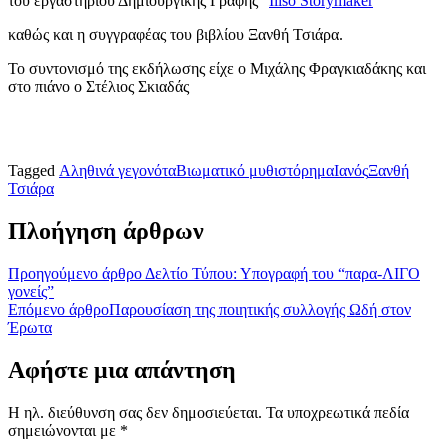
του εργαστηρίου Δημιουργικής Γραφής “
Iliso Storymaker
”
καθώς και η συγγραφέας του βιβλίου Ξανθή Τσιάρα.
Το συντονισμό της εκδήλωσης είχε ο Μιχάλης Φραγκιαδάκης και
στο πιάνο ο Στέλιος Σκιαδάς
Tagged
Αληθινά γεγονότα
Βιωματικό μυθιστόρημα
Ιανός
Ξανθή
Τσιάρα
Πλοήγηση άρθρων
Προηγούμενο άρθρο
Δελτίο Τύπου: Υπογραφή του “παρα-ΛΙΓΟ
γονείς”
Επόμενο άρθρο
Παρουσίαση της ποιητικής συλλογής Ωδή στον
Έρωτα
Αφήστε μια απάντηση
Η ηλ. διεύθυνση σας δεν δημοσιεύεται.
Τα υποχρεωτικά πεδία
σημειώνονται με
*