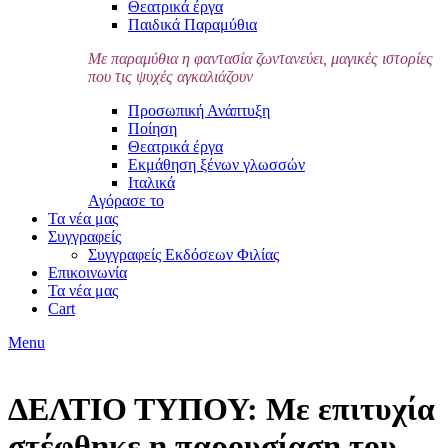
Θεατρικά έργα
Παιδικά Παραμύθια
Με παραμύθια η φαντασία ζωντανεύει, μαγικές ιστορίες
που τις ψυχές αγκαλιάζουν
Προσωπική Ανάπτυξη
Ποίηση
Θεατρικά έργα
Εκμάθηση ξένων γλωσσών
Ιταλικά
Αγόρασε το
Τα νέα μας
Συγγραφείς
Συγγραφείς Εκδόσεων Φιλίας
Επικοινωνία
Τα νέα μας
Cart
Menu
ΔΕΛΤΙΟ ΤΥΠΟΥ: Με επιτυχία
στέφθηκε η παρουσίαση του