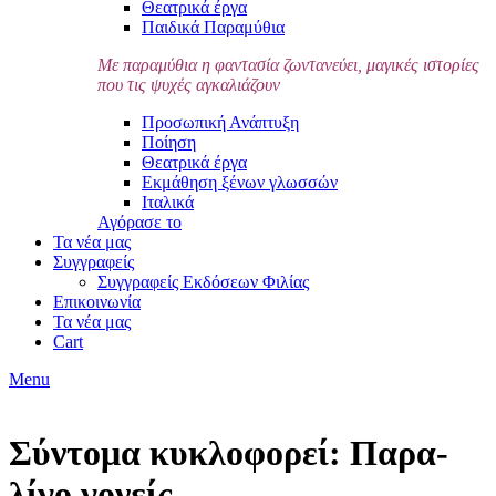
Θεατρικά έργα
Παιδικά Παραμύθια
Με παραμύθια η φαντασία ζωντανεύει, μαγικές ιστορίες
που τις ψυχές αγκαλιάζουν
Προσωπική Ανάπτυξη
Ποίηση
Θεατρικά έργα
Εκμάθηση ξένων γλωσσών
Ιταλικά
Αγόρασε το
Τα νέα μας
Συγγραφείς
Συγγραφείς Εκδόσεων Φιλίας
Επικοινωνία
Τα νέα μας
Cart
Menu
Σύντομα κυκλοφορεί: Παρα-
λίγο γονείς