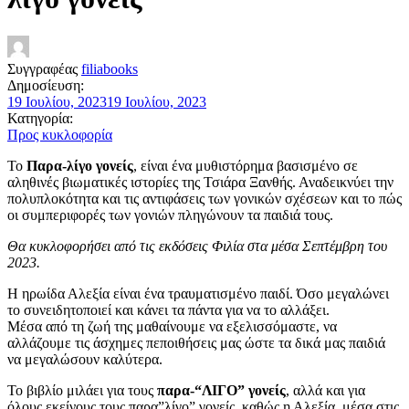
Συγγραφέας
filiabooks
Δημοσίευση:
19 Ιουλίου, 2023
19 Ιουλίου, 2023
Κατηγορία:
Προς κυκλοφορία
Το
Παρα-λίγο γονείς
, είναι ένα μυθιστόρημα βασισμένο σε
αληθινές βιωματικές ιστορίες της Τσιάρα Ξανθής. Αναδεικνύει την
πολυπλοκότητα και τις αντιφάσεις των γονικών σχέσεων και το πώς
οι συμπεριφορές των γονιών πληγώνουν τα παιδιά τους.
Θα κυκλοφορήσει από τις εκδόσεις Φιλία στα μέσα Σεπτέμβρη του
2023.
Η ηρωίδα Αλεξία είναι ένα τραυματισμένο παιδί. Όσο μεγαλώνει
το συνειδητοποιεί και κάνει τα πάντα για να το αλλάξει.
Μέσα από τη ζωή της μαθαίνουμε να εξελισσόμαστε, να
αλλάζουμε τις άσχημες πεποιθήσεις μας ώστε τα δικά μας παιδιά
να μεγαλώσουν καλύτερα.
Το βιβλίο μιλάει για τους
παρα-“ΛΙΓΟ” γονείς
, αλλά και για
όλους εκείνους τους παρα”λίγο” γονείς, καθώς η Αλεξία, μέσα στις