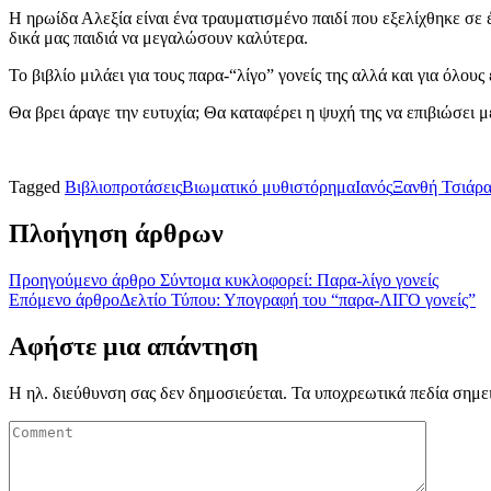
Η ηρωίδα Αλεξία είναι ένα τραυματισμένο παιδί που εξελίχθηκε σε
δικά μας παιδιά να μεγαλώσουν καλύτερα.
Το βιβλίο μιλάει για τους παρα-“λίγο” γονείς της αλλά και για όλου
Θα βρει άραγε την ευτυχία; Θα καταφέρει η ψυχή της να επιβιώσει μ
Tagged
Βιβλιοπροτάσεις
Βιωματικό μυθιστόρημα
Ιανός
Ξανθή Τσιάρ
Πλοήγηση άρθρων
Προηγούμενο άρθρο
Σύντομα κυκλοφορεί: Παρα-λίγο γονείς
Επόμενο άρθρο
Δελτίο Τύπου: Υπογραφή του “παρα-ΛΙΓΟ γονείς”
Αφήστε μια απάντηση
Η ηλ. διεύθυνση σας δεν δημοσιεύεται.
Τα υποχρεωτικά πεδία σημε