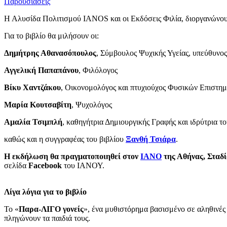
Παρουσιάσεις
Η Αλυσίδα Πολιτισμού IANOS και οι Εκδόσεις Φιλία, διοργανώνο
Για το βιβλίο θα μιλήσουν οι:
Δημήτρης Αθανασόπουλος
, Σύμβουλος Ψυχικής Υγείας, υπεύθυνος
Αγγελική Παπαπάνου
, Φιλόλογος
Βίκυ Χαντζάκου
, Οικονομολόγος και πτυχιούχος Φυσικών Επιστημών
Μαρία Κουτσαβίτη
, Ψυχολόγος
Αμαλία Τσιμπλή
, καθηγήτρια Δημιουργικής Γραφής και ιδρύτρια 
καθώς και η συγγραφέας του βιβλίου
Ξανθή Τσιάρα
.
Η εκδήλωση θα πραγματοποιηθεί στον
ΙΑΝΟ
της Αθήνας, Σταδ
σελίδα
Facebook
του ΙΑΝΟΥ.
Λίγα λόγια για το βιβλίο
Το «
Παρα-ΛΙΓΟ γονείς
», ένα μυθιστόρημα βασισμένο σε αληθινές 
πληγώνουν τα παιδιά τους.