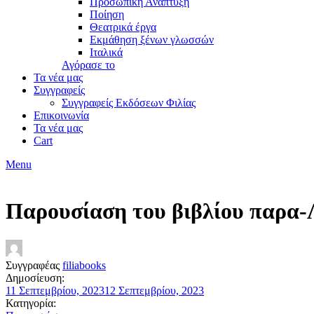
Προσωπική Ανάπτυξη
Ποίηση
Θεατρικά έργα
Εκμάθηση ξένων γλωσσών
Ιταλικά
Αγόρασε το
Τα νέα μας
Συγγραφείς
Συγγραφείς Εκδόσεων Φιλίας
Επικοινωνία
Τα νέα μας
Cart
Menu
Παρουσίαση του βιβλίου παρα-
Συγγραφέας
filiabooks
Δημοσίευση:
11 Σεπτεμβρίου, 2023
12 Σεπτεμβρίου, 2023
Κατηγορία: